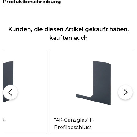
Produktbeschreibung
Kunden, die diesen Artikel gekauft haben,
kauften auch
 U-
"AK-Ganzglas" F-
s
Profilabschluss