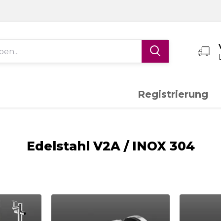
Registrierung
Edelstahl V4A
Aluminium
K
Edelstahl V2A / INOX 304
Schiebetor-System
Torantriebe
S
Messing
Sonderanfertigungen