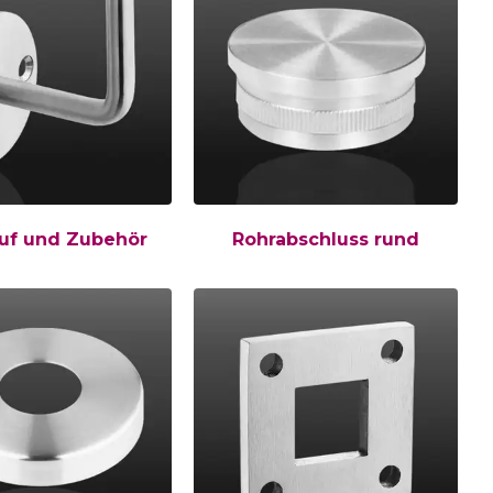
uf und Zubehör
Rohrabschluss rund