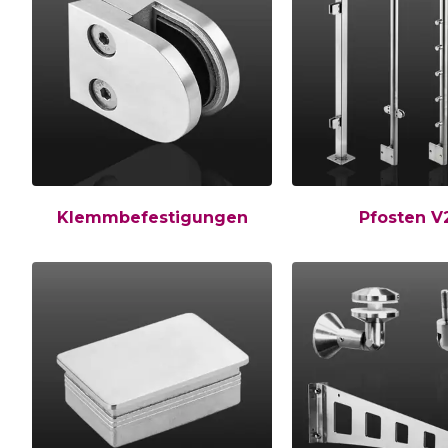
Klemmbefestigungen
Pfosten V