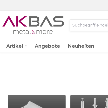
Artikel
Angebote
Neuheiten
AK -
Edelstahl V2A
Ganzglassystem
Glas
Stahl St.37
Schlossereibedarf
Zink