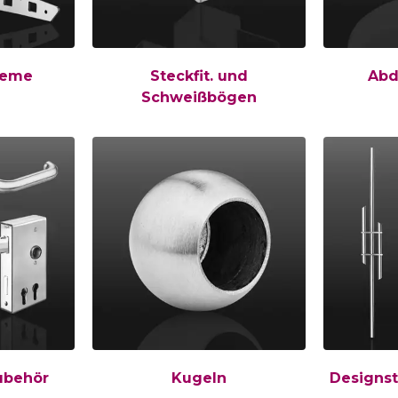
teme
Steckfit. und
Abd
Schweißbögen
ubehör
Kugeln
Designs