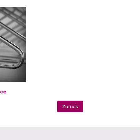
ice
Zurück