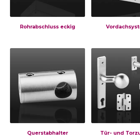
Rohrabschluss eckig
Vordachsys
Querstabhalter
Tür- und Torz