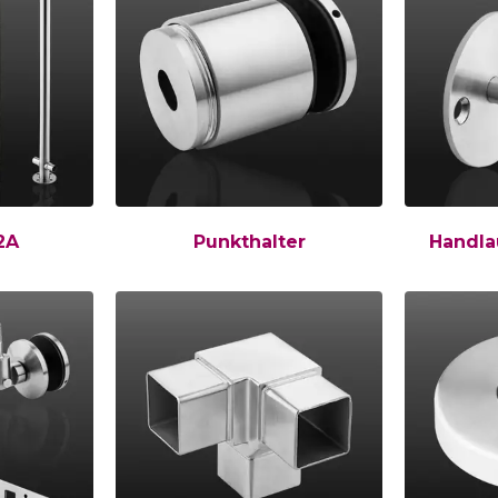
2A
Punkthalter
Handla