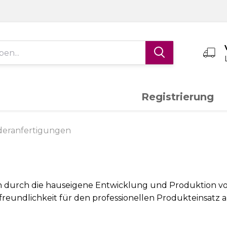
Registrierung
Edelstahl V4A
Aluminium
K
deranfertigungen
Schiebetor-System
Torantriebe
S
en durch die hauseigene Entwicklung und Produktion v
eundlichkeit für den professionellen Produkteinsatz an
Messing
Sonderanfertigungen