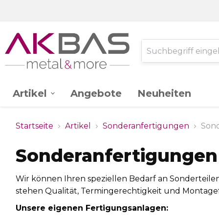
Artikel
Angebote
Neuheiten
AK -
Edelstahl V2A
Startseite
Artikel
Sonderanfertigungen
Son
Ganzglassystem
Sonderanfertigungen
Glas
Stahl St.37
Wir können Ihren speziellen Bedarf an Sonderteil
stehen Qualität, Termingerechtigkeit und Montagefr
Schlossereibedarf
Zink
Unsere eigenen Fertigungsanlagen: