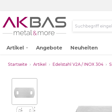
Artikel
Angebote
Neuheiten
AK -
Edelstahl V2A
Startseite
Artikel
Edelstahl V2A / INOX 304
S
Ganzglassystem
Glas
Stahl St.37
Schlossereibedarf
Zink