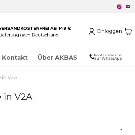
VERSANDKOSTENFREI AB 149 €
Einloggen
Lieferung nach Deutschland
Kontaktiere uns
Kontakt
Über AKBAS
auf WhatsApp
unstschmiedeeisen
 in V2A
 in V2A
chloss & Zubehör