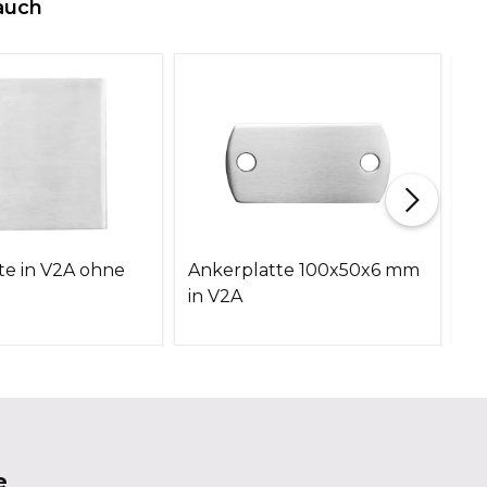
auch
te in V2A ohne
Ankerplatte 100x50x6 mm
An
in V2A
M
in
e