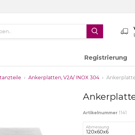
Registrierung
Edelstahl V4A
Aluminium
K
tanzteile
Ankerplatten, V2A/ INOX 304
Ankerplatte
Ankerplatte
Schiebetor-System
Torantriebe
S
Artikelnummer
1141
Messing
Sonderanfertigungen
Abmessung