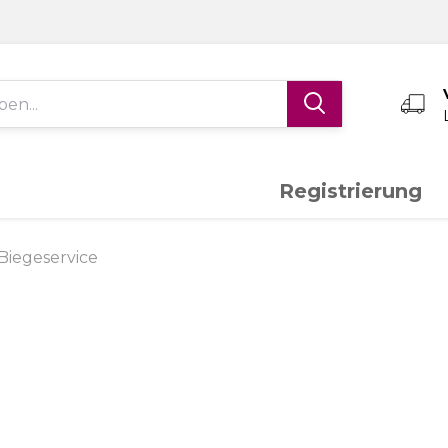
Registrierung
Edelstahl V4A
Aluminium
K
Biegeservice
Schiebetor-System
Torantriebe
S
Messing
Sonderanfertigungen