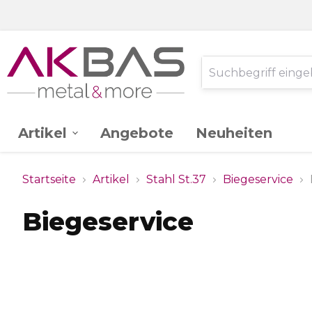
Artikel
Angebote
Neuheiten
AK -
Edelstahl V2A
Startseite
Artikel
Stahl St.37
Biegeservice
Ganzglassystem
Biegeservice
Glas
Stahl St.37
Schlossereibedarf
Zink