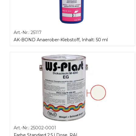
Art.-Nr.:
25117
AK-BOND Anaerober-Klebstoff, Inhalt: 50 ml
Art.-Nr.:
25002-0001
Farbe Standard 2,5 l Dose, RAL