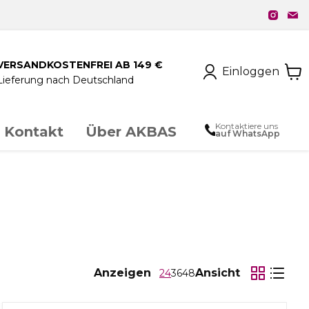
VERSANDKOSTENFREI AB 149 €
Einloggen
Lieferung nach Deutschland
Kontaktiere uns
Kontakt
Über AKBAS
auf WhatsApp
unstschmiedeeisen
chloss & Zubehör
Anzeigen
Ansicht
24
36
48