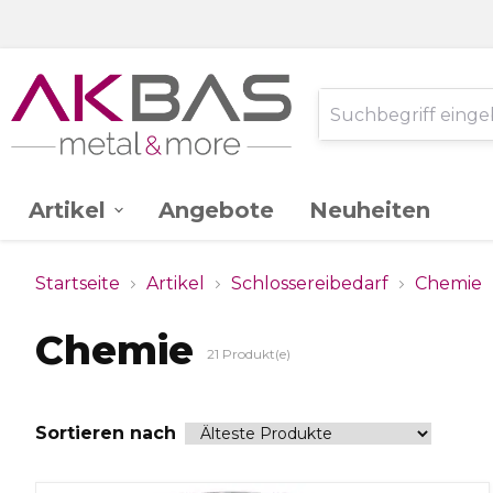
Artikel
Angebote
Neuheiten
AK -
Edelstahl V2A
Startseite
Artikel
Schlossereibedarf
Chemie
Ganzglassystem
Chemie
21
Produkt(e)
Glas
Stahl St.37
Sortieren nach
Schlossereibedarf
Zink