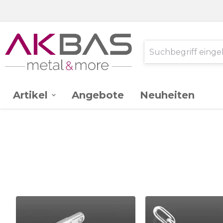
Artikel
Angebote
Neuheiten
AK -
Edelstahl V2A
Ganzglassystem
Glas
Stahl St.37
Schlossereibedarf
Zink