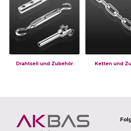
Drahtseil und Zubehör
Ketten und Z
Fol