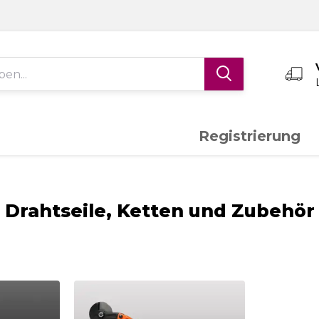
Registrierung
Edelstahl V4A
Aluminium
K
Drahtseile, Ketten und Zubehör
Schiebetor-System
Torantriebe
S
Messing
Sonderanfertigungen