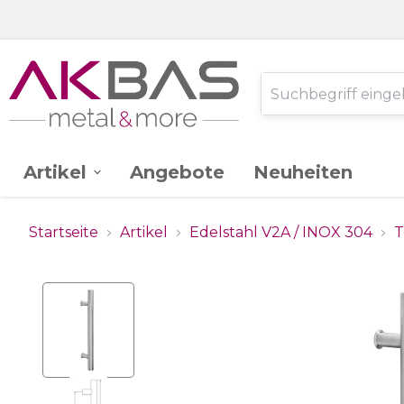
Artikel
Angebote
Neuheiten
AK -
Edelstahl V2A
Startseite
Artikel
Edelstahl V2A / INOX 304
T
Ganzglassystem
Glas
Stahl St.37
Schlossereibedarf
Zink