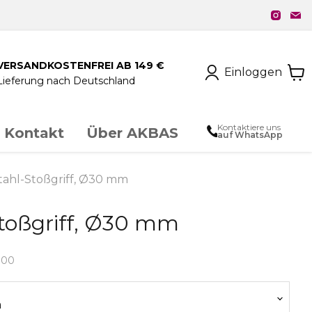
VERSANDKOSTENFREI AB 149 €
Einloggen
Lieferung nach Deutschland
Kontaktiere uns
Kontakt
Über AKBAS
auf WhatsApp
unstschmiedeeisen
tahl-Stoßgriff, Ø30 mm
Stoßgriff, Ø30 mm
chloss & Zubehör
000