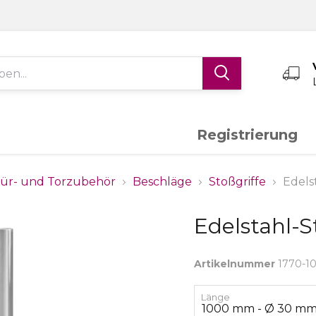
Registrierung
Edelstahl V4A
Aluminium
K
ür- und Torzubehör
Beschläge
Stoßgriffe
Edels
Edelstahl-
Schiebetor-System
Torantriebe
S
Artikelnummer
1770-1
Messing
Sonderanfertigungen
Länge