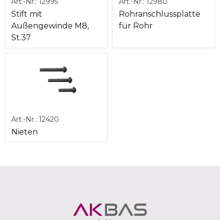
Art.-Nr.:
12995
Art.-Nr.:
12980
Stift mit
Rohranschlussplatte
Außengewinde M8,
für Rohr
St.37
Art.-Nr.:
12420
Nieten