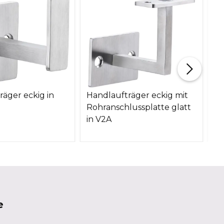
räger eckig in
Handlaufträger eckig mit
Ha
Rohranschlussplatte glatt
V
in V2A
e