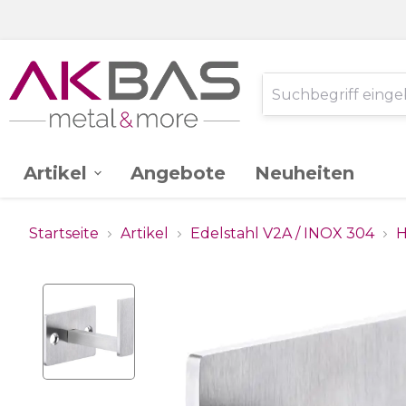
Artikel
Angebote
Neuheiten
AK -
Edelstahl V2A
Startseite
Artikel
Edelstahl V2A / INOX 304
H
Ganzglassystem
Glas
Stahl St.37
Schlossereibedarf
Zink