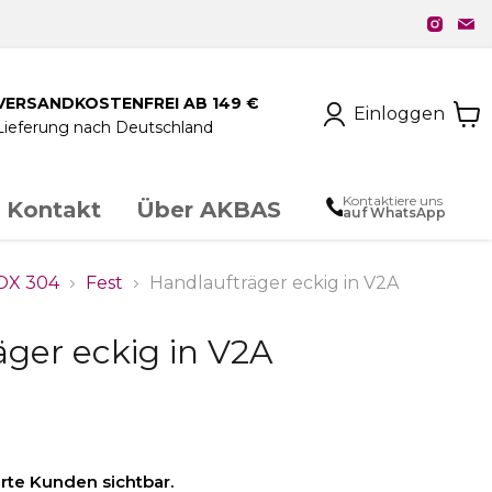
VERSANDKOSTENFREI AB 149 €
Einloggen
Lieferung nach Deutschland
Kontaktiere uns
Kontakt
Über AKBAS
auf WhatsApp
unstschmiedeeisen
NOX 304
Fest
Handlaufträger eckig in V2A
ger eckig in V2A
chloss & Zubehör
ierte Kunden sichtbar.