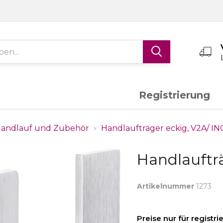
Registrierung
Edelstahl V4A
Aluminium
K
andlauf und Zubehör
Handlaufträger eckig, V2A/ I
Handlaufträ
Schiebetor-System
Torantriebe
S
Artikelnummer
1273
Messing
Sonderanfertigungen
Preise nur für registr