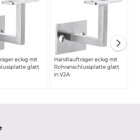
räger eckig mit
Handlaufträger eckig mit
Ha
lussplatte glatt
Rohranschlussplatte glatt
V
in V2A
e