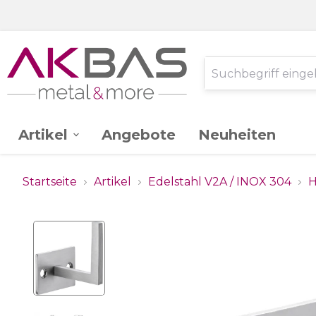
Artikel
Angebote
Neuheiten
AK -
Edelstahl V2A
Startseite
Artikel
Edelstahl V2A / INOX 304
H
Ganzglassystem
Glas
Stahl St.37
Schlossereibedarf
Zink