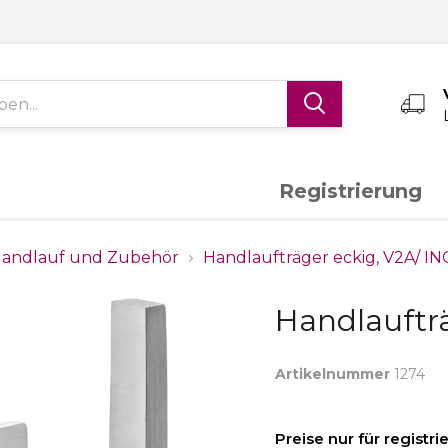
Registrierung
Edelstahl V4A
Aluminium
K
andlauf und Zubehör
Handlaufträger eckig, V2A/ I
Handlaufträ
Schiebetor-System
Torantriebe
S
Artikelnummer
1274
Messing
Sonderanfertigungen
Preise nur für registr