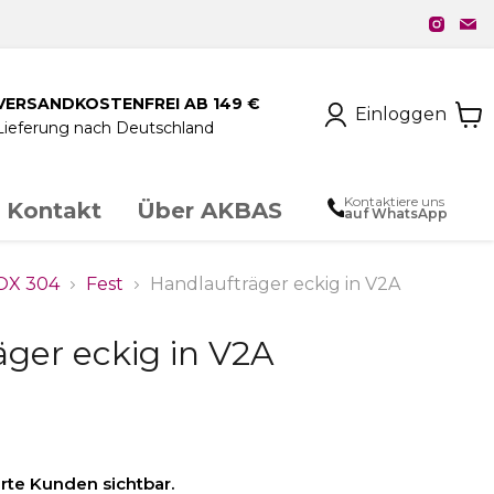
VERSANDKOSTENFREI AB 149 €
Einloggen
Lieferung nach Deutschland
Kontaktiere uns
Kontakt
Über AKBAS
auf WhatsApp
unstschmiedeeisen
NOX 304
Fest
Handlaufträger eckig in V2A
ger eckig in V2A
chloss & Zubehör
ierte Kunden sichtbar.