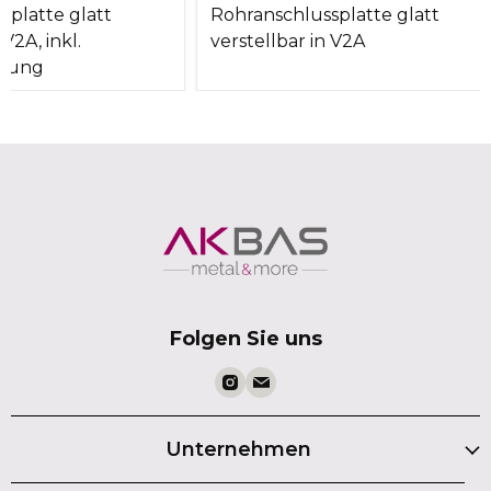
splatte glatt
Rohranschlussplatte glatt
 V2A, inkl.
verstellbar in V2A
igung
Folgen Sie uns
Unternehmen