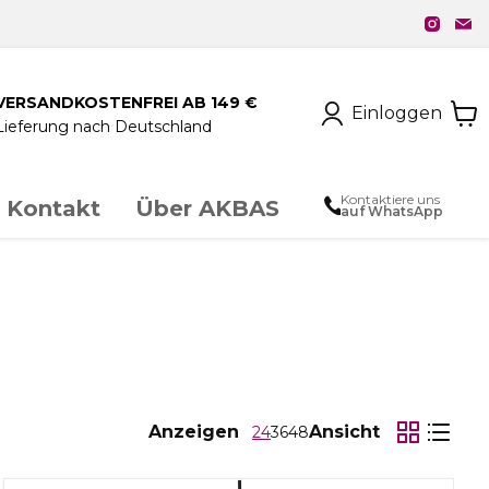
VERSANDKOSTENFREI AB 149 €
Einloggen
Lieferung nach Deutschland
Kontaktiere uns
Kontakt
Über AKBAS
auf WhatsApp
unstschmiedeeisen
chloss & Zubehör
Anzeigen
Ansicht
24
36
48