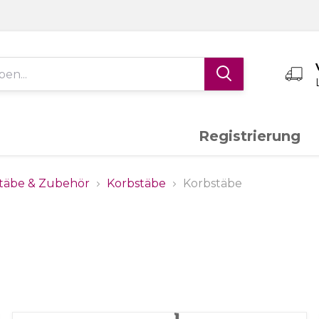
Registrierung
Edelstahl V4A
Aluminium
K
täbe & Zubehör
Korbstäbe
Korbstäbe
Schiebetor-System
Torantriebe
S
Messing
Sonderanfertigungen