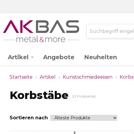
Artikel
Angebote
Neuheiten
AK -
Edelstahl V2A
Startseite
Artikel
Kunstschmiedeeisen
Korbs
Ganzglassystem
Korbstäbe
22
Produkt(e)
Glas
Stahl St.37
Sortieren nach
Schlossereibedarf
Zink