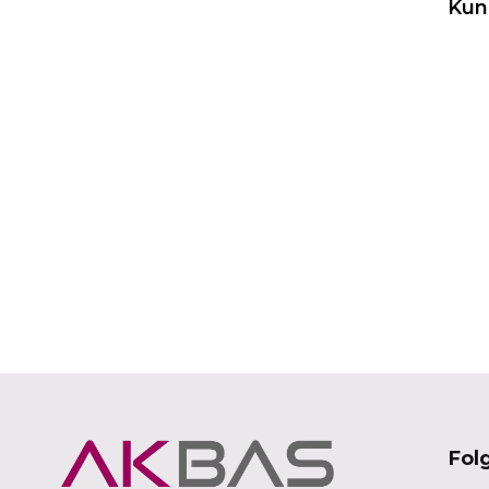
Kun
Fol