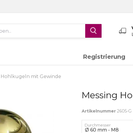
Registrierung
Edelstahl V4A
Aluminium
K
 Hohlkugeln mit Gewinde
Messing Ho
Schiebetor-System
Torantriebe
S
Artikelnummer
2605-G
Messing
Sonderanfertigungen
Durchmesser