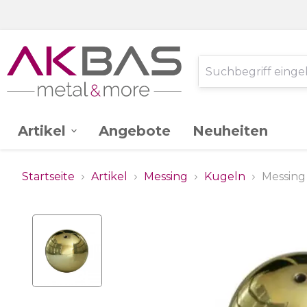
Artikel
Angebote
Neuheiten
AK -
Edelstahl V2A
Startseite
Artikel
Messing
Kugeln
Messing
Ganzglassystem
Glas
Stahl St.37
Schlossereibedarf
Zink