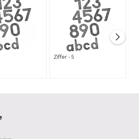
Ziffer - 5
Wa
Vo
V2
e