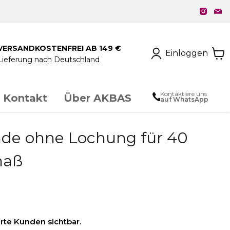
VERSANDKOSTENFREI AB 149 €
Einloggen
Lieferung nach Deutschland
Kontaktiere uns
Kontakt
Über AKBAS
auf WhatsApp
unstschmiedeeisen
nde ohne Lochung für 40
maß
chloss & Zubehör
ierte Kunden sichtbar.