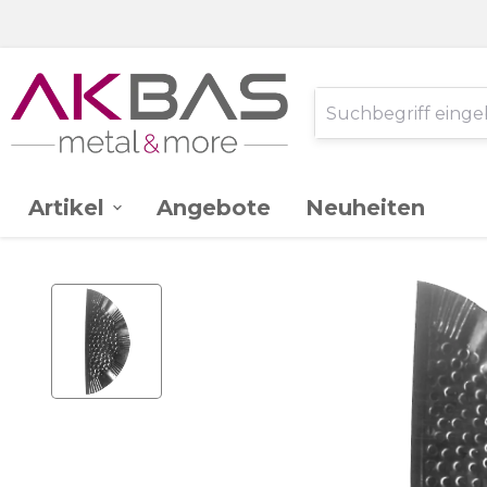
Artikel
Angebote
Neuheiten
AK -
Edelstahl V2A
Ganzglassystem
Glas
Stahl St.37
Schlossereibedarf
Zink