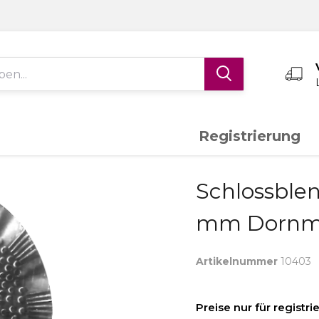
Registrierung
Edelstahl V4A
Aluminium
K
Schlossble
mm Dorn
Schiebetor-System
Torantriebe
S
Artikelnummer
10403
Messing
Sonderanfertigungen
Preise nur für registr