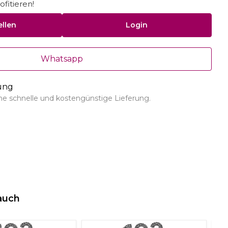
fitieren!
ellen
Login
Whatsapp
rung
ine schnelle und kostengünstige Lieferung.
auch