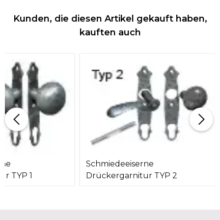
Kunden, die diesen Artikel gekauft haben,
kauften auch
rne
Schmiedeeiserne
ur TYP 1
Drückergarnitur TYP 2