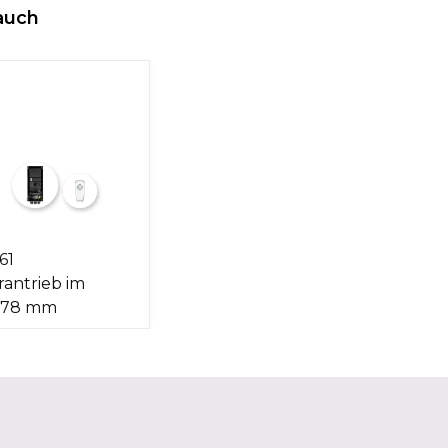
auch
61
rantrieb im
1278 mm