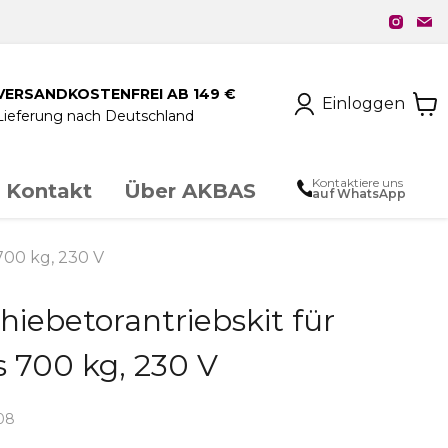
VERSANDKOSTENFREI AB 149 €
Einloggen
Lieferung nach Deutschland
Kontaktiere uns
Kontakt
Über AKBAS
auf WhatsApp
unstschmiedeeisen
700 kg, 230 V
iebetorantriebskit für
chloss & Zubehör
is 700 kg, 230 V
08