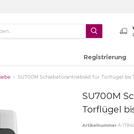
Registrierung
Edelstahl V4A
Aluminium
K
riebe
SU700M Schiebetorantriebskit für Torflügel bis 
SU700M Sch
Schiebetor-System
Torantriebe
S
Torflügel b
Messing
Sonderanfertigungen
Artikelnummer
A-1784