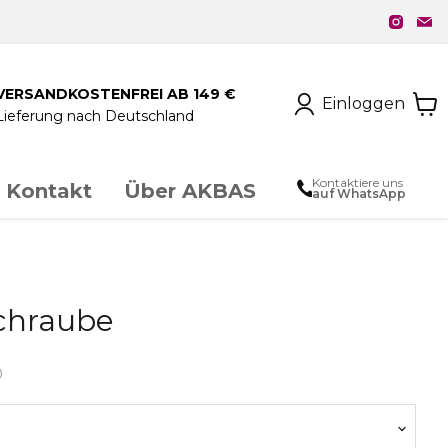
VERSANDKOSTENFREI AB 149 €
Einloggen
Lieferung nach Deutschland
Kontaktiere uns
Kontakt
Über AKBAS
auf WhatsApp
unstschmiedeeisen
chraube
chloss & Zubehör
0