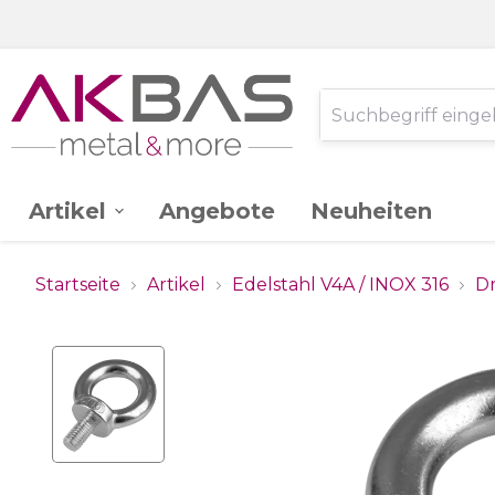
Artikel
Angebote
Neuheiten
AK -
Edelstahl V2A
Startseite
Artikel
Edelstahl V4A / INOX 316
Dr
Ganzglassystem
Glas
Stahl St.37
Schlossereibedarf
Zink