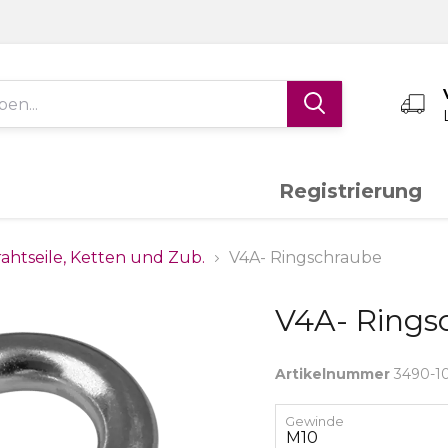
Registrierung
Edelstahl V4A
Aluminium
K
ahtseile, Ketten und Zub.
V4A- Ringschraube
V4A- Rings
Schiebetor-System
Torantriebe
S
Artikelnummer
3490-1
Messing
Sonderanfertigungen
Gewinde