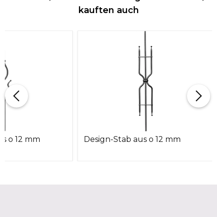
kauften auch
us o 12 mm
Design-Stab aus o 12 mm